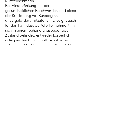
Kursteilnehmerin
Bei Einschränkungen oder
gesundheitlichen Beschwerden sind diese
der Kursleitung vor Kursbeginn
unaufgefordert mitzuteilen. Dies gilt auch
für den Fall, dass der/die Teilnehmer/ -in
sich in einem behandlungsbedürftigen
Zustand befindet, entweder körperlich
oder psychisch nicht voll belastbar ist
oder unter Medikamenteneinfluss steht.
Verspürt der/die Teilnehmer/ -in im Laufe
des Kurses Schmerzen oder Unwohlsein,
hat er/sie in diesem Fall den Kurs sofort zu
pausieren und die Kursleiterin zu
informieren. Von der Teilnehmerin oder
ihrem Partner verursachte Schäden,
insbesondere am Inventar sind der
Kursleitung unverzüglich mitzuteilen und
von der Teilnehmerin / dem Teilnehmer zu
beheben bzw. Kosten für die Beseitigung
der verursachten Schäden zu übernehmen.
10. Entbindung von der Schweigepflicht
Mit Zustimmung der AGB stimmt die